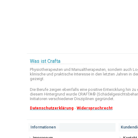
Was ist Crafta
Physiotherapeuten und
Manualtherapeuten
, sondern auch
Lo
klinische
und praktische
Interesse
in den letzten
Jahren in de
gezeigt
.
Die Berufe
zeigen ebenfalls eine
positive Entwicklung
hin zu 
diesem Hintergrund wurde
CRAFTA®
(
Schädelgesichtsbeha
Initiatoren
verschiedener Disziplinen
gegründet.
Datenschutzerklärung
-
Widerspruchrecht
Informationen
Kundendi
Impressum
Kontakt