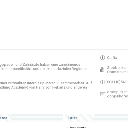
Crafta
gopäden und
Zahnärzte haben
eine zunehmende
Stobbenkam
r
kraniomandibuläre
und
den
kraniofazialen
Regionen
Ootmarsum 
0031 (0)541
einer verstärkten
interdisziplinären Zusammenarbeit
.
Auf
ndlung
Academy)
von Harry
von Piekartz
und anderen
d.vonpiekart
doppelhofe
enst
Extras
Angebote