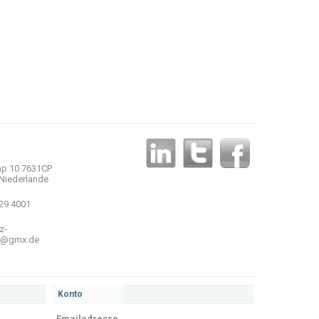
p 10 7631CP
Niederlande
 29 4001
z-
r@gmx.de
Konto
Emailadresse