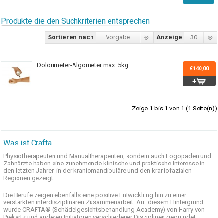
Produkte die den Suchkriterien entsprechen
Sortieren nach
Vorgabe
Anzeige
30
Dolorimeter-Algometer max. 5kg
€140,00
Zeige 1 bis 1 von 1 (1 Seite(n))
Was ist Crafta
Physiotherapeuten und
Manualtherapeuten
, sondern auch
Logopäden und
Zahnärzte haben
eine zunehmende
klinische
und praktische
Interesse
in
den letzten
Jahren in der
kraniomandibuläre
und
den
kraniofazialen
Regionen
gezeigt
.
Die Berufe
zeigen ebenfalls eine
positive Entwicklung
hin zu einer
verstärkten
interdisziplinären Zusammenarbeit
.
Auf
diesem Hintergrund
wurde
CRAFTA®
(
Schädelgesichtsbehandlung
Academy)
von Harry
von
Piekartz
und anderen
Initiatoren
verschiedener Disziplinen
gegründet.