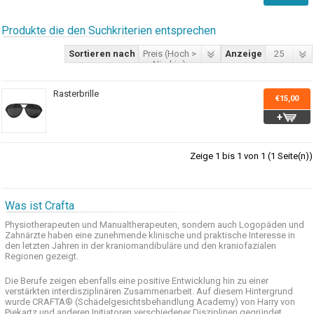
Produkte die den Suchkriterien entsprechen
Sortieren nach
Preis (Hoch >
Anzeige
25
Niedrig)
Rasterbrille
€15,00
Zeige 1 bis 1 von 1 (1 Seite(n))
Was ist Crafta
Physiotherapeuten und
Manualtherapeuten
, sondern auch
Logopäden und
Zahnärzte haben
eine zunehmende
klinische
und praktische
Interesse
in
den letzten
Jahren in der
kraniomandibuläre
und
den
kraniofazialen
Regionen
gezeigt
.
Die Berufe
zeigen ebenfalls eine
positive Entwicklung
hin zu einer
verstärkten
interdisziplinären Zusammenarbeit
.
Auf
diesem Hintergrund
wurde
CRAFTA®
(
Schädelgesichtsbehandlung
Academy)
von Harry
von
Piekartz
und anderen
Initiatoren
verschiedener Disziplinen
gegründet.