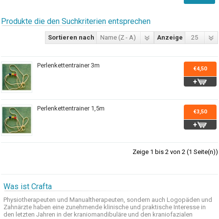
Produkte die den Suchkriterien entsprechen
Sortieren nach
Name (Z - A)
Anzeige
25
Perlenkettentrainer 3m
€4,50
Perlenkettentrainer 1,5m
€3,50
Zeige 1 bis 2 von 2 (1 Seite(n))
Was ist Crafta
Physiotherapeuten und
Manualtherapeuten
, sondern auch
Logopäden und
Zahnärzte haben
eine zunehmende
klinische
und praktische
Interesse
in
den letzten
Jahren in der
kraniomandibuläre
und
den
kraniofazialen