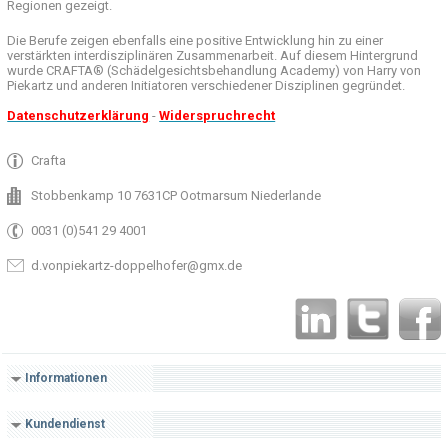
Regionen
gezeigt
.
Die Berufe
zeigen ebenfalls eine
positive Entwicklung
hin zu einer
verstärkten
interdisziplinären Zusammenarbeit
.
Auf
diesem Hintergrund
wurde
CRAFTA®
(
Schädelgesichtsbehandlung
Academy)
von Harry
von
Piekartz
und anderen
Initiatoren
verschiedener Disziplinen
gegründet.
Datenschutzerklärung
-
Widerspruchrecht
Crafta
Stobbenkamp 10 7631CP Ootmarsum Niederlande
0031 (0)541 29 4001
d.vonpiekartz-doppelhofer@gmx.de
Informationen
Kundendienst