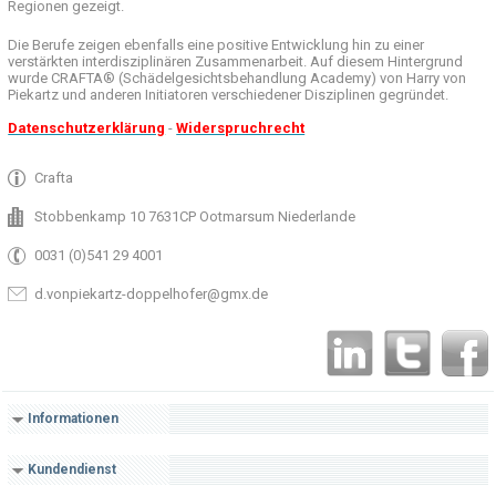
Regionen
gezeigt
.
Die Berufe
zeigen ebenfalls eine
positive Entwicklung
hin zu einer
verstärkten
interdisziplinären Zusammenarbeit
.
Auf
diesem Hintergrund
wurde
CRAFTA®
(
Schädelgesichtsbehandlung
Academy)
von Harry
von
Piekartz
und anderen
Initiatoren
verschiedener Disziplinen
gegründet.
Datenschutzerklärung
-
Widerspruchrecht
Crafta
Stobbenkamp 10 7631CP Ootmarsum Niederlande
0031 (0)541 29 4001
d.vonpiekartz-doppelhofer@gmx.de
Informationen
Kundendienst