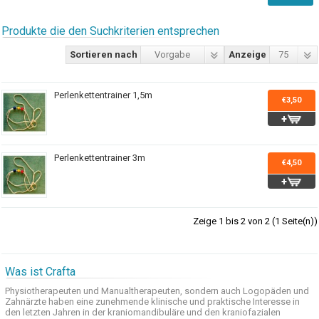
Produkte die den Suchkriterien entsprechen
Sortieren nach
Vorgabe
Anzeige
75
Perlenkettentrainer 1,5m
€3,50
Perlenkettentrainer 3m
€4,50
Zeige 1 bis 2 von 2 (1 Seite(n))
Was ist Crafta
Physiotherapeuten und
Manualtherapeuten
, sondern auch
Logopäden und
Zahnärzte haben
eine zunehmende
klinische
und praktische
Interesse
in
den letzten
Jahren in der
kraniomandibuläre
und
den
kraniofazialen