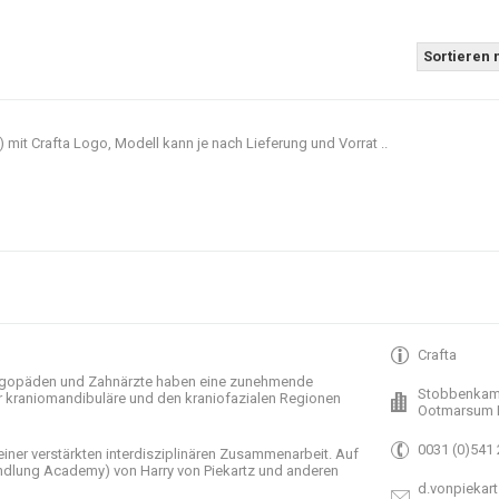
Sortieren 
t Crafta Logo, Modell kann je nach Lieferung und Vorrat ..
Crafta
gopäden und
Zahnärzte haben
eine zunehmende
Stobbenkam
r
kraniomandibuläre
und
den
kraniofazialen
Regionen
Ootmarsum 
0031 (0)541
einer verstärkten
interdisziplinären Zusammenarbeit
.
Auf
ndlung
Academy)
von Harry
von Piekartz
und anderen
d.vonpiekart