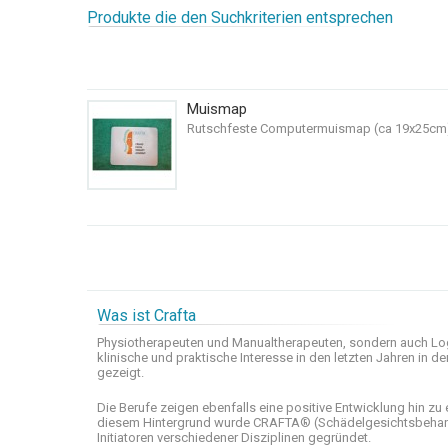
Produkte die den Suchkriterien entsprechen
Muismap
Rutschfeste Computermuismap (ca 19x25cm) mi
Was ist Crafta
Physiotherapeuten und
Manualtherapeuten
, sondern auch
Lo
klinische
und praktische
Interesse
in den letzten
Jahren in de
gezeigt
.
Die Berufe
zeigen ebenfalls eine
positive Entwicklung
hin zu 
diesem Hintergrund wurde
CRAFTA®
(
Schädelgesichtsbeha
Initiatoren
verschiedener Disziplinen
gegründet.