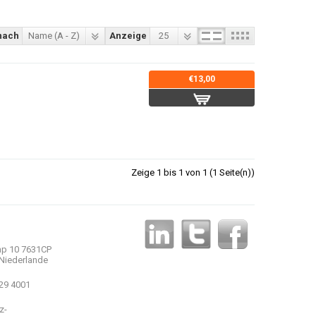
nach
Name (A - Z)
Anzeige
25
€13,00
Zeige 1 bis 1 von 1 (1 Seite(n))
p 10 7631CP
Niederlande
 29 4001
z-