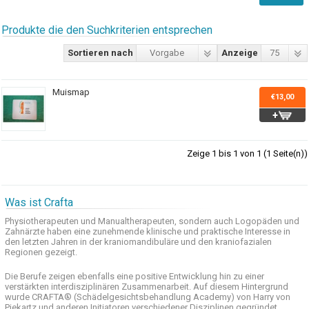
Produkte die den Suchkriterien entsprechen
Sortieren nach
Vorgabe
Anzeige
75
Muismap
€13,00
Zeige 1 bis 1 von 1 (1 Seite(n))
Was ist Crafta
Physiotherapeuten und
Manualtherapeuten
, sondern auch
Logopäden und
Zahnärzte haben
eine zunehmende
klinische
und praktische
Interesse
in
den letzten
Jahren in der
kraniomandibuläre
und
den
kraniofazialen
Regionen
gezeigt
.
Die Berufe
zeigen ebenfalls eine
positive Entwicklung
hin zu einer
verstärkten
interdisziplinären Zusammenarbeit
.
Auf
diesem Hintergrund
wurde
CRAFTA®
(
Schädelgesichtsbehandlung
Academy)
von Harry
von
Piekartz
und anderen
Initiatoren
verschiedener Disziplinen
gegründet.