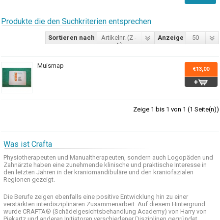
Produkte die den Suchkriterien entsprechen
Sortieren nach
Artikelnr. (Z -
Anzeige
50
A)
Muismap
€13,00
Zeige 1 bis 1 von 1 (1 Seite(n))
Was ist Crafta
Physiotherapeuten und
Manualtherapeuten
, sondern auch
Logopäden und
Zahnärzte haben
eine zunehmende
klinische
und praktische
Interesse
in
den letzten
Jahren in der
kraniomandibuläre
und
den
kraniofazialen
Regionen
gezeigt
.
Die Berufe
zeigen ebenfalls eine
positive Entwicklung
hin zu einer
verstärkten
interdisziplinären Zusammenarbeit
.
Auf
diesem Hintergrund
wurde
CRAFTA®
(
Schädelgesichtsbehandlung
Academy)
von Harry
von
Piekartz
und anderen
Initiatoren
verschiedener Disziplinen
gegründet.