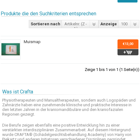
Produkte die den Suchkriterien entsprechen
Sortieren nach
Artikelnr. (Z -
Anzeige
100
A)
Muismap
€13,00
Zeige 1 bis 1 von 1 (1 Seite(n))
Was ist Crafta
Physiotherapeuten und
Manualtherapeuten
, sondern auch
Logopäden und
Zahnärzte haben
eine zunehmende
klinische
und praktische
Interesse
in
den letzten
Jahren in der
kraniomandibuläre
und
den
kraniofazialen
Regionen
gezeigt
.
Die Berufe
zeigen ebenfalls eine
positive Entwicklung
hin zu einer
verstärkten
interdisziplinären Zusammenarbeit
.
Auf
diesem Hintergrund
wurde
CRAFTA®
(
Schädelgesichtsbehandlung
Academy)
von Harry
von
Piekartz
und anderen
Initiatoren
verschiedener Disziplinen
gegründet.