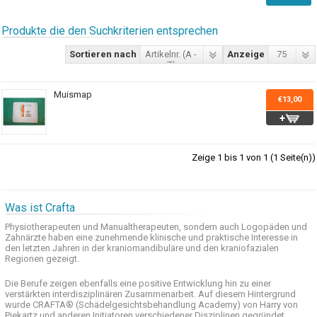
Produkte die den Suchkriterien entsprechen
Sortieren nach
Artikelnr. (A -
Anzeige
75
Z)
Muismap
€13,00
Zeige 1 bis 1 von 1 (1 Seite(n))
Was ist Crafta
Physiotherapeuten und
Manualtherapeuten
, sondern auch
Logopäden und
Zahnärzte haben
eine zunehmende
klinische
und praktische
Interesse
in
den letzten
Jahren in der
kraniomandibuläre
und
den
kraniofazialen
Regionen
gezeigt
.
Die Berufe
zeigen ebenfalls eine
positive Entwicklung
hin zu einer
verstärkten
interdisziplinären Zusammenarbeit
.
Auf
diesem Hintergrund
wurde
CRAFTA®
(
Schädelgesichtsbehandlung
Academy)
von Harry
von
Piekartz
und anderen
Initiatoren
verschiedener Disziplinen
gegründet.