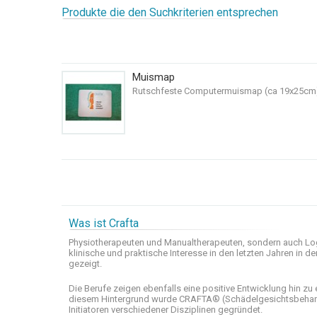
Produkte die den Suchkriterien entsprechen
Muismap
Rutschfeste Computermuismap (ca 19x25cm) mi
Was ist Crafta
Physiotherapeuten und
Manualtherapeuten
, sondern auch
Lo
klinische
und praktische
Interesse
in den letzten
Jahren in de
gezeigt
.
Die Berufe
zeigen ebenfalls eine
positive Entwicklung
hin zu 
diesem Hintergrund wurde
CRAFTA®
(
Schädelgesichtsbeha
Initiatoren
verschiedener Disziplinen
gegründet.