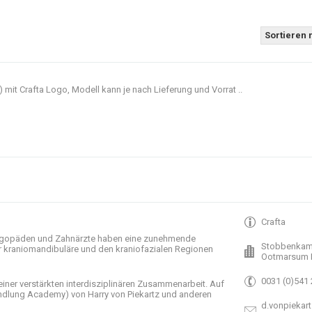
Sortieren 
t Crafta Logo, Modell kann je nach Lieferung und Vorrat ..
Crafta
gopäden und
Zahnärzte haben
eine zunehmende
Stobbenkam
r
kraniomandibuläre
und
den
kraniofazialen
Regionen
Ootmarsum 
0031 (0)541
einer verstärkten
interdisziplinären Zusammenarbeit
.
Auf
ndlung
Academy)
von Harry
von Piekartz
und anderen
d.vonpiekart