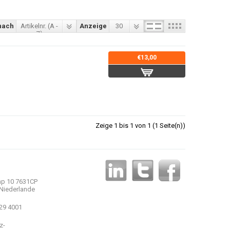
nach
Artikelnr. (A -
Anzeige
30
Z)
€13,00
Zeige 1 bis 1 von 1 (1 Seite(n))
p 10 7631CP
Niederlande
 29 4001
z-