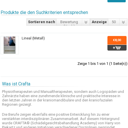
Produkte die den Suchkriterien entsprechen
Sortieren nach
Bewertung
Anzeige
50
(Hoch)
Lineal (Metall)
€8,00
Zeige 1 bis 1 von 1 (1 Seite(n))
Was ist Crafta
Physiotherapeuten und
Manualtherapeuten
, sondern auch
Logopäden und
Zahnärzte haben
eine zunehmende
klinische
und praktische
Interesse
in
den letzten
Jahren in der
kraniomandibuläre
und
den
kraniofazialen
Regionen
gezeigt
.
Die Berufe
zeigen ebenfalls eine
positive Entwicklung
hin zu einer
verstärkten
interdisziplinären Zusammenarbeit
.
Auf
diesem Hintergrund
wurde
CRAFTA®
(
Schädelgesichtsbehandlung
Academy)
von Harry
von
Piekartz
und anderen
Initiatoren
verschiedener Disziplinen
gegründet.