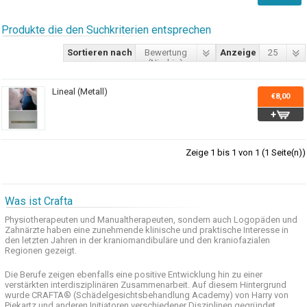
Produkte die den Suchkriterien entsprechen
Sortieren nach
Bewertung
Anzeige
25
(Niedrig)
Lineal (Metall)
€8,00
Zeige 1 bis 1 von 1 (1 Seite(n))
Was ist Crafta
Physiotherapeuten und
Manualtherapeuten
, sondern auch
Logopäden und
Zahnärzte haben
eine zunehmende
klinische
und praktische
Interesse
in
den letzten
Jahren in der
kraniomandibuläre
und
den
kraniofazialen
Regionen
gezeigt
.
Die Berufe
zeigen ebenfalls eine
positive Entwicklung
hin zu einer
verstärkten
interdisziplinären Zusammenarbeit
.
Auf
diesem Hintergrund
wurde
CRAFTA®
(
Schädelgesichtsbehandlung
Academy)
von Harry
von
Piekartz
und anderen
Initiatoren
verschiedener Disziplinen
gegründet.