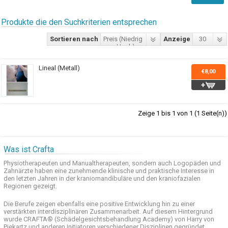
Produkte die den Suchkriterien entsprechen
Sortieren nach
Preis (Niedrig
Anzeige
30
> Hoch)
Lineal (Metall)
€8,00
Zeige 1 bis 1 von 1 (1 Seite(n))
Was ist Crafta
Physiotherapeuten und
Manualtherapeuten
, sondern auch
Logopäden und
Zahnärzte haben
eine zunehmende
klinische
und praktische
Interesse
in
den letzten
Jahren in der
kraniomandibuläre
und
den
kraniofazialen
Regionen
gezeigt
.
Die Berufe
zeigen ebenfalls eine
positive Entwicklung
hin zu einer
verstärkten
interdisziplinären Zusammenarbeit
.
Auf
diesem Hintergrund
wurde
CRAFTA®
(
Schädelgesichtsbehandlung
Academy)
von Harry
von
Piekartz
und anderen
Initiatoren
verschiedener Disziplinen
gegründet.