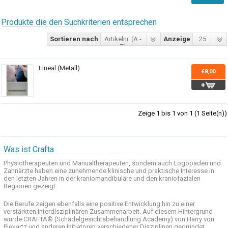
Produkte die den Suchkriterien entsprechen
Sortieren nach
Artikelnr. (A -
Anzeige
25
Z)
Lineal (Metall)
€8,00
Zeige 1 bis 1 von 1 (1 Seite(n))
Was ist Crafta
Physiotherapeuten und
Manualtherapeuten
, sondern auch
Logopäden und
Zahnärzte haben
eine zunehmende
klinische
und praktische
Interesse
in
den letzten
Jahren in der
kraniomandibuläre
und
den
kraniofazialen
Regionen
gezeigt
.
Die Berufe
zeigen ebenfalls eine
positive Entwicklung
hin zu einer
verstärkten
interdisziplinären Zusammenarbeit
.
Auf
diesem Hintergrund
wurde
CRAFTA®
(
Schädelgesichtsbehandlung
Academy)
von Harry
von
Piekartz
und anderen
Initiatoren
verschiedener Disziplinen
gegründet.