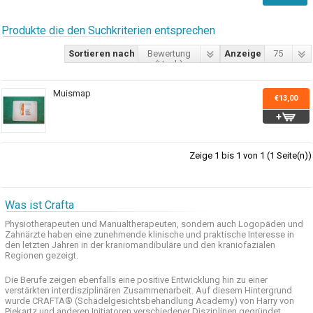
Produkte die den Suchkriterien entsprechen
Sortieren nach
Bewertung
Anzeige
75
(Hoch)
Muismap
€13,00
Zeige 1 bis 1 von 1 (1 Seite(n))
Was ist Crafta
Physiotherapeuten und
Manualtherapeuten
, sondern auch
Logopäden und
Zahnärzte haben
eine zunehmende
klinische
und praktische
Interesse
in
den letzten
Jahren in der
kraniomandibuläre
und
den
kraniofazialen
Regionen
gezeigt
.
Die Berufe
zeigen ebenfalls eine
positive Entwicklung
hin zu einer
verstärkten
interdisziplinären Zusammenarbeit
.
Auf
diesem Hintergrund
wurde
CRAFTA®
(
Schädelgesichtsbehandlung
Academy)
von Harry
von
Piekartz
und anderen
Initiatoren
verschiedener Disziplinen
gegründet.