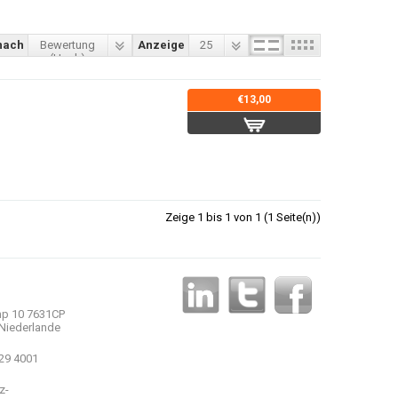
nach
Bewertung
Anzeige
25
(Hoch)
€13,00
Zeige 1 bis 1 von 1 (1 Seite(n))
p 10 7631CP
Niederlande
 29 4001
z-