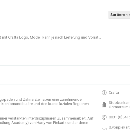
Sortieren 
t Crafta Logo, Modell kann je nach Lieferung und Vorrat ..
Crafta
gopäden und
Zahnärzte haben
eine zunehmende
Stobbenkam
r
kraniomandibuläre
und
den
kraniofazialen
Regionen
Ootmarsum 
0031 (0)541
einer verstärkten
interdisziplinären Zusammenarbeit
.
Auf
ndlung
Academy)
von Harry
von Piekartz
und anderen
d.vonpiekart