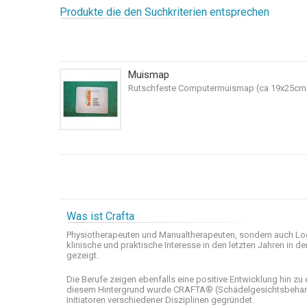
Produkte die den Suchkriterien entsprechen
Muismap
Rutschfeste Computermuismap (ca 19x25cm) mi
Was ist Crafta
Physiotherapeuten und
Manualtherapeuten
, sondern auch
Lo
klinische
und praktische
Interesse
in den letzten
Jahren in de
gezeigt
.
Die Berufe
zeigen ebenfalls eine
positive Entwicklung
hin zu 
diesem Hintergrund wurde
CRAFTA®
(
Schädelgesichtsbeha
Initiatoren
verschiedener Disziplinen
gegründet.