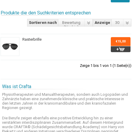
Produkte die den Suchkriterien entsprechen
Sortieren nach
Bewertung
Anzeige
30
(Niedrig)
Rasterbrille
€15,00
Zeige 1 bis 1 von 1 (1 Seite(n))
Was ist Crafta
Physiotherapeuten und
Manualtherapeuten
, sondern auch
Logopäden und
Zahnärzte haben
eine zunehmende
klinische
und praktische
Interesse
in
den letzten
Jahren in der
kraniomandibuläre
und
den
kraniofazialen
Regionen
gezeigt
.
Die Berufe
zeigen ebenfalls eine
positive Entwicklung
hin zu einer
verstärkten
interdisziplinären Zusammenarbeit
.
Auf
diesem Hintergrund
wurde
CRAFTA®
(
Schädelgesichtsbehandlung
Academy)
von Harry
von
Piekartz
und anderen
Initiatoren
verschiedener Disziplinen
gegründet.