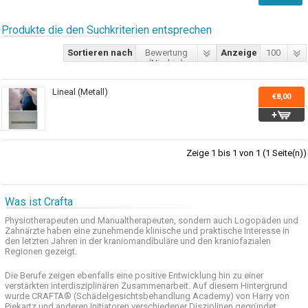
Produkte die den Suchkriterien entsprechen
Sortieren nach
Bewertung
Anzeige
100
(Niedrig)
Lineal (Metall)
€8,00
Zeige 1 bis 1 von 1 (1 Seite(n))
Was ist Crafta
Physiotherapeuten und
Manualtherapeuten
, sondern auch
Logopäden und
Zahnärzte haben
eine zunehmende
klinische
und praktische
Interesse
in
den letzten
Jahren in der
kraniomandibuläre
und
den
kraniofazialen
Regionen
gezeigt
.
Die Berufe
zeigen ebenfalls eine
positive Entwicklung
hin zu einer
verstärkten
interdisziplinären Zusammenarbeit
.
Auf
diesem Hintergrund
wurde
CRAFTA®
(
Schädelgesichtsbehandlung
Academy)
von Harry
von
Piekartz
und anderen
Initiatoren
verschiedener Disziplinen
gegründet.