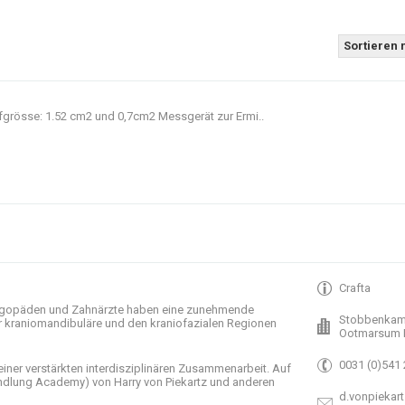
Sortieren 
grösse: 1.52 cm2 und 0,7cm2 Messgerät zur Ermi..
Crafta
gopäden und
Zahnärzte haben
eine zunehmende
Stobbenkam
r
kraniomandibuläre
und
den
kraniofazialen
Regionen
Ootmarsum 
0031 (0)541
einer verstärkten
interdisziplinären Zusammenarbeit
.
Auf
ndlung
Academy)
von Harry
von Piekartz
und anderen
d.vonpiekart