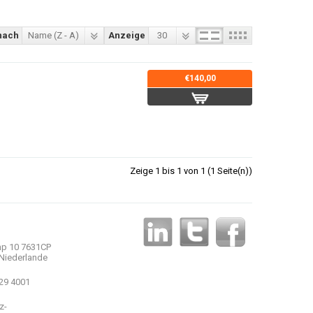
nach
Name (Z - A)
Anzeige
30
€140,00
Zeige 1 bis 1 von 1 (1 Seite(n))
p 10 7631CP
Niederlande
 29 4001
z-