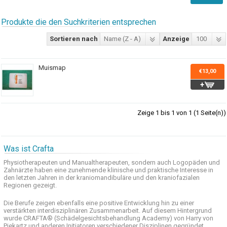
Produkte die den Suchkriterien entsprechen
Sortieren nach
Name (Z - A)
Anzeige
100
Muismap
€13,00
Zeige 1 bis 1 von 1 (1 Seite(n))
Was ist Crafta
Physiotherapeuten und
Manualtherapeuten
, sondern auch
Logopäden und
Zahnärzte haben
eine zunehmende
klinische
und praktische
Interesse
in
den letzten
Jahren in der
kraniomandibuläre
und
den
kraniofazialen
Regionen
gezeigt
.
Die Berufe
zeigen ebenfalls eine
positive Entwicklung
hin zu einer
verstärkten
interdisziplinären Zusammenarbeit
.
Auf
diesem Hintergrund
wurde
CRAFTA®
(
Schädelgesichtsbehandlung
Academy)
von Harry
von
Piekartz
und anderen
Initiatoren
verschiedener Disziplinen
gegründet.