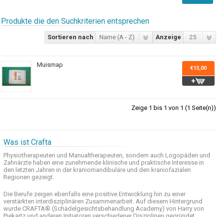
Produkte die den Suchkriterien entsprechen
Sortieren nach
Name (A - Z)
Anzeige
25
Muismap
€13,00
Zeige 1 bis 1 von 1 (1 Seite(n))
Was ist Crafta
Physiotherapeuten und
Manualtherapeuten
, sondern auch
Logopäden und
Zahnärzte haben
eine zunehmende
klinische
und praktische
Interesse
in
den letzten
Jahren in der
kraniomandibuläre
und
den
kraniofazialen
Regionen
gezeigt
.
Die Berufe
zeigen ebenfalls eine
positive Entwicklung
hin zu einer
verstärkten
interdisziplinären Zusammenarbeit
.
Auf
diesem Hintergrund
wurde
CRAFTA®
(
Schädelgesichtsbehandlung
Academy)
von Harry
von
Piekartz
und anderen
Initiatoren
verschiedener Disziplinen
gegründet.