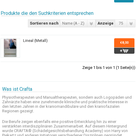
Produkte die den Suchkriterien entsprechen
Sortieren nach
Name (A - Z)
Anzeige
75
Lineal (Metall)
€8,00
Zeige 1 bis 1 von 1 (1 Seite(n))
Was ist Crafta
Physiotherapeuten und
Manualtherapeuten
, sondern auch
Logopäden und
Zahnärzte haben
eine zunehmende
klinische
und praktische
Interesse
in
den letzten
Jahren in der
kraniomandibuläre
und
den
kraniofazialen
Regionen
gezeigt
.
Die Berufe
zeigen ebenfalls eine
positive Entwicklung
hin zu einer
verstärkten
interdisziplinären Zusammenarbeit
.
Auf
diesem Hintergrund
wurde
CRAFTA®
(
Schädelgesichtsbehandlung
Academy)
von Harry
von
Piekartz
und anderen
Initiatoren
verschiedener Disziplinen
gegründet.