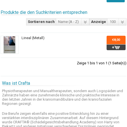
Produkte die den Suchkriterien entsprechen
Sortieren nach
Name (A - Z)
Anzeige
100
Lineal (Metall)
€8,00
Zeige 1 bis 1 von 1 (1 Seite(n))
Was ist Crafta
Physiotherapeuten und
Manualtherapeuten
, sondern auch
Logopäden und
Zahnärzte haben
eine zunehmende
klinische
und praktische
Interesse
in
den letzten
Jahren in der
kraniomandibuläre
und
den
kraniofazialen
Regionen
gezeigt
.
Die Berufe
zeigen ebenfalls eine
positive Entwicklung
hin zu einer
verstärkten
interdisziplinären Zusammenarbeit
.
Auf
diesem Hintergrund
wurde
CRAFTA®
(
Schädelgesichtsbehandlung
Academy)
von Harry
von
Piekartz
und anderen
Initiatoren
verschiedener Disziplinen
gegründet.