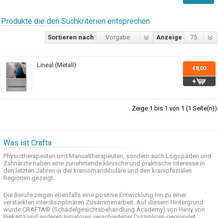
Produkte die den Suchkriterien entsprechen
Sortieren nach
Vorgabe
Anzeige
75
Lineal (Metall)
€8,00
Zeige 1 bis 1 von 1 (1 Seite(n))
Was ist Crafta
Physiotherapeuten und
Manualtherapeuten
, sondern auch
Logopäden und
Zahnärzte haben
eine zunehmende
klinische
und praktische
Interesse
in
den letzten
Jahren in der
kraniomandibuläre
und
den
kraniofazialen
Regionen
gezeigt
.
Die Berufe
zeigen ebenfalls eine
positive Entwicklung
hin zu einer
verstärkten
interdisziplinären Zusammenarbeit
.
Auf
diesem Hintergrund
wurde
CRAFTA®
(
Schädelgesichtsbehandlung
Academy)
von Harry
von
Piekartz
und anderen
Initiatoren
verschiedener Disziplinen
gegründet.