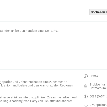
Sortieren 
ständen an beiden Rändern einer Seite, Rü..
Crafta
gopäden und
Zahnärzte haben
eine zunehmende
Stobbenkam
r
kraniomandibuläre
und
den
kraniofazialen
Regionen
Ootmarsum 
0031 (0)541
einer verstärkten
interdisziplinären Zusammenarbeit
.
Auf
ndlung
Academy)
von Harry
von Piekartz
und anderen
d.vonpiekart