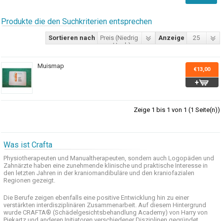
Produkte die den Suchkriterien entsprechen
Sortieren nach
Preis (Niedrig
Anzeige
25
> Hoch)
Muismap
€13,00
Zeige 1 bis 1 von 1 (1 Seite(n))
Was ist Crafta
Physiotherapeuten und
Manualtherapeuten
, sondern auch
Logopäden und
Zahnärzte haben
eine zunehmende
klinische
und praktische
Interesse
in
den letzten
Jahren in der
kraniomandibuläre
und
den
kraniofazialen
Regionen
gezeigt
.
Die Berufe
zeigen ebenfalls eine
positive Entwicklung
hin zu einer
verstärkten
interdisziplinären Zusammenarbeit
.
Auf
diesem Hintergrund
wurde
CRAFTA®
(
Schädelgesichtsbehandlung
Academy)
von Harry
von
Piekartz
und anderen
Initiatoren
verschiedener Disziplinen
gegründet.