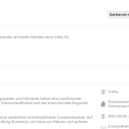
Sortieren 
ständen an beiden Rändern einer Seite, Rü..
Crafta
gopäden und
Zahnärzte haben
eine zunehmende
Stobbenkam
r
kraniomandibuläre
und
den
kraniofazialen
Regionen
Ootmarsum 
0031 (0)541
einer verstärkten
interdisziplinären Zusammenarbeit
.
Auf
ndlung
Academy)
von Harry
von Piekartz
und anderen
d.vonpiekart