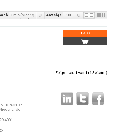
nach
Preis (Niedrig
Anzeige
100
> Hoch)
€8,00
Zeige 1 bis 1 von 1 (1 Seite(n))
p 10 7631CP
Niederlande
 29 4001
z-