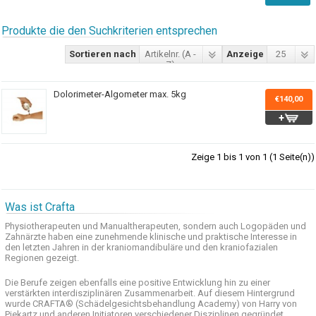
Produkte die den Suchkriterien entsprechen
Sortieren nach
Artikelnr. (A -
Anzeige
25
Z)
Dolorimeter-Algometer max. 5kg
€140,00
Zeige 1 bis 1 von 1 (1 Seite(n))
Was ist Crafta
Physiotherapeuten und
Manualtherapeuten
, sondern auch
Logopäden und
Zahnärzte haben
eine zunehmende
klinische
und praktische
Interesse
in
den letzten
Jahren in der
kraniomandibuläre
und
den
kraniofazialen
Regionen
gezeigt
.
Die Berufe
zeigen ebenfalls eine
positive Entwicklung
hin zu einer
verstärkten
interdisziplinären Zusammenarbeit
.
Auf
diesem Hintergrund
wurde
CRAFTA®
(
Schädelgesichtsbehandlung
Academy)
von Harry
von
Piekartz
und anderen
Initiatoren
verschiedener Disziplinen
gegründet.