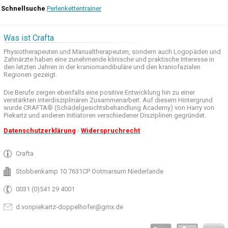
Schnellsuche
Perlenkettentrainer
Was ist Crafta
Physiotherapeuten und
Manualtherapeuten
, sondern auch
Logopäden und
Zahnärzte haben
eine zunehmende
klinische
und praktische
Interesse
in
den letzten
Jahren in der
kraniomandibuläre
und
den
kraniofazialen
Regionen
gezeigt
.
Die Berufe
zeigen ebenfalls eine
positive Entwicklung
hin zu einer
verstärkten
interdisziplinären Zusammenarbeit
.
Auf
diesem Hintergrund
wurde
CRAFTA®
(
Schädelgesichtsbehandlung
Academy)
von Harry
von
Piekartz
und anderen
Initiatoren
verschiedener Disziplinen
gegründet.
Datenschutzerklärung
-
Widerspruchrecht
Crafta
Stobbenkamp 10 7631CP Ootmarsum Niederlande
0031 (0)541 29 4001
d.vonpiekartz-doppelhofer@gmx.de