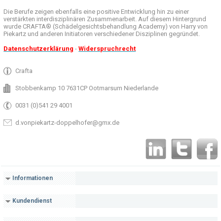
Die Berufe
zeigen ebenfalls eine
positive Entwicklung
hin zu einer
verstärkten
interdisziplinären Zusammenarbeit
.
Auf
diesem Hintergrund
wurde
CRAFTA®
(
Schädelgesichtsbehandlung
Academy)
von Harry
von
Piekartz
und anderen
Initiatoren
verschiedener Disziplinen
gegründet.
Datenschutzerklärung
-
Widerspruchrecht
Crafta
Stobbenkamp 10 7631CP Ootmarsum Niederlande
0031 (0)541 29 4001
d.vonpiekartz-doppelhofer@gmx.de
Informationen
Kundendienst