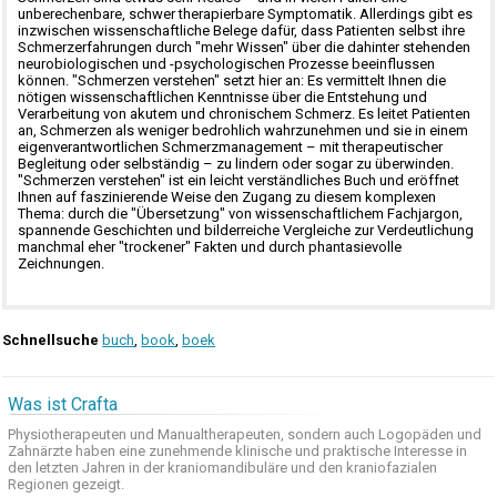
unberechenbare, schwer therapierbare Symptomatik. Allerdings gibt es
inzwischen wissenschaftliche Belege dafür, dass Patienten selbst ihre
Schmerzerfahrungen durch "mehr Wissen" über die dahinter stehenden
neurobiologischen und -psychologischen Prozesse beeinflussen
können. "Schmerzen verstehen" setzt hier an: Es vermittelt Ihnen die
nötigen wissenschaftlichen Kenntnisse über die Entstehung und
Verarbeitung von akutem und chronischem Schmerz. Es leitet Patienten
an, Schmerzen als weniger bedrohlich wahrzunehmen und sie in einem
eigenverantwortlichen Schmerzmanagement – mit therapeutischer
Begleitung oder selbständig – zu lindern oder sogar zu überwinden.
"Schmerzen verstehen" ist ein leicht verständliches Buch und eröffnet
Ihnen auf faszinierende Weise den Zugang zu diesem komplexen
Thema: durch die "Übersetzung" von wissenschaftlichem Fachjargon,
spannende Geschichten und bilderreiche Vergleiche zur Verdeutlichung
manchmal eher "trockener" Fakten und durch phantasievolle
Zeichnungen.
Schnellsuche
buch
,
book
,
boek
Was ist Crafta
Physiotherapeuten und
Manualtherapeuten
, sondern auch
Logopäden und
Zahnärzte haben
eine zunehmende
klinische
und praktische
Interesse
in
den letzten
Jahren in der
kraniomandibuläre
und
den
kraniofazialen
Regionen
gezeigt
.