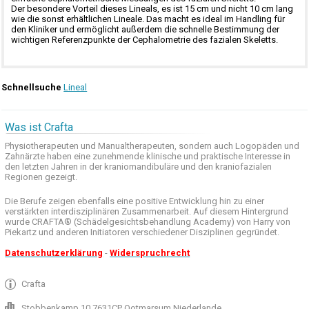
Der besondere Vorteil dieses Lineals, es ist 15 cm und nicht 10 cm lang
wie die sonst erhältlichen Lineale. Das macht es ideal im Handling für
den Kliniker und ermöglicht außerdem die schnelle Bestimmung der
wichtigen Referenzpunkte der Cephalometrie des fazialen Skeletts.
Schnellsuche
Lineal
Was ist Crafta
Physiotherapeuten und
Manualtherapeuten
, sondern auch
Logopäden und
Zahnärzte haben
eine zunehmende
klinische
und praktische
Interesse
in
den letzten
Jahren in der
kraniomandibuläre
und
den
kraniofazialen
Regionen
gezeigt
.
Die Berufe
zeigen ebenfalls eine
positive Entwicklung
hin zu einer
verstärkten
interdisziplinären Zusammenarbeit
.
Auf
diesem Hintergrund
wurde
CRAFTA®
(
Schädelgesichtsbehandlung
Academy)
von Harry
von
Piekartz
und anderen
Initiatoren
verschiedener Disziplinen
gegründet.
Datenschutzerklärung
-
Widerspruchrecht
Crafta
Stobbenkamp 10 7631CP Ootmarsum Niederlande