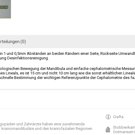
rteilungen (0)
m in 1 und 0,5mm Abständen an beiden Rändern einer Seite, Rückseite Umwandl
ng Desinfektionsreinigung.
iologischen Bewegung der Mandibula und einfache cephalometrische Messung
es Lineals, es ist 15 cm und nicht 10 cm lang wie die sonst erhältlichen Lineal
chnelle Bestimmung der wichtigen Referenzpunkte der Cephalometrie des fazi
Crafta
gopäden und
Zahnärzte haben
eine zunehmende
Stobbenkam
r
kraniomandibuläre
und
den
kraniofazialen
Regionen
Ootmarsum 