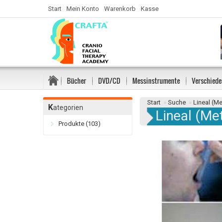
Start
Mein Konto
Warenkorb
Kasse
Bücher
DVD/CD
Messinstrumente
Verschiede
Start
»
Suche
»
Lineal (Me
K
ategorien
Lineal (Met
Produkte (103)