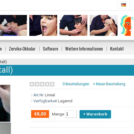
n
Zerviko-Okkular
Software
Weitere Informationen
Kontakt
tall)
all)
0 Beurteilungen
+ Neue Beurteilung
Art.Nr.
Lineal
Verfügbarkeit
Lagernd
€8,00
Menge