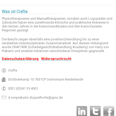
Was ist Crafta
Physiotherapeuten und
Manualtherapeuten
, sondern auch
Logopäden und
Zahnärzte haben
eine zunehmende
klinische
und praktische
Interesse
in
den letzten
Jahren in der
kraniomandibuläre
und
den
kraniofazialen
Regionen
gezeigt
.
Die Berufe
zeigen ebenfalls eine
positive Entwicklung
hin zu einer
verstärkten
interdisziplinären Zusammenarbeit
.
Auf
diesem Hintergrund
wurde
CRAFTA®
(
Schädelgesichtsbehandlung
Academy)
von Harry
von
Piekartz
und anderen
Initiatoren
verschiedener Disziplinen
gegründet.
Datenschutzerklärung
-
Widerspruchrecht
Crafta
Stobbenkamp 10 7631CP Ootmarsum Niederlande
0031 (0)541 29 4001
d.vonpiekartz-doppelhofer@gmx.de