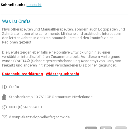
Schnellsuche
Leselicht
Was ist Crafta
Physiotherapeuten und
Manualtherapeuten
, sondern auch
Logopäden und
Zahnärzte haben
eine zunehmende
klinische
und praktische
Interesse
in
den letzten
Jahren in der
kraniomandibuläre
und
den
kraniofazialen
Regionen
gezeigt
.
Die Berufe
zeigen ebenfalls eine
positive Entwicklung
hin zu einer
verstärkten
interdisziplinären Zusammenarbeit
.
Auf
diesem Hintergrund
wurde
CRAFTA®
(
Schädelgesichtsbehandlung
Academy)
von Harry
von
Piekartz
und anderen
Initiatoren
verschiedener Disziplinen
gegründet.
Datenschutzerklärung
-
Widerspruchrecht
Crafta
Stobbenkamp 10 7631CP Ootmarsum Niederlande
0031 (0)541 29 4001
d.vonpiekartz-doppelhofer@gmx.de