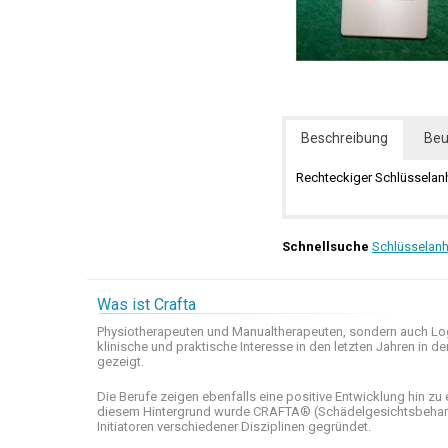
Beschreibung
Beu
Rechteckiger Schlüsselanh
Schnellsuche
Schlüsselan
Was ist Crafta
Physiotherapeuten und
Manualtherapeuten
, sondern auch
Lo
klinische
und praktische
Interesse
in den letzten
Jahren in de
gezeigt
.
Die Berufe
zeigen ebenfalls eine
positive Entwicklung
hin zu 
diesem Hintergrund wurde
CRAFTA®
(
Schädelgesichtsbeha
Initiatoren
verschiedener Disziplinen
gegründet.