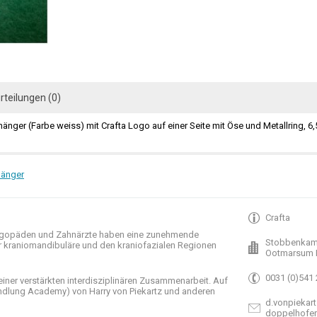
rteilungen (0)
änger (Farbe weiss) mit Crafta Logo auf einer Seite mit Öse und Metallring, 6
hänger
Crafta
gopäden und
Zahnärzte haben
eine zunehmende
Stobbenkam
r
kraniomandibuläre
und
den
kraniofazialen
Regionen
Ootmarsum 
0031 (0)541
einer verstärkten
interdisziplinären Zusammenarbeit
.
Auf
ndlung
Academy)
von Harry
von Piekartz
und anderen
d.vonpiekart
doppelhofe