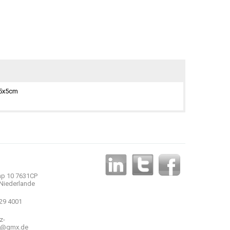
,5x5cm
p 10 7631CP
Niederlande
 29 4001
z-
r@gmx.de