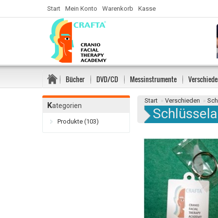
Start
Mein Konto
Warenkorb
Kasse
Bücher
DVD/CD
Messinstrumente
Verschiede
Start
»
Verschieden
»
Sch
K
ategorien
Schlüssel
Produkte (103)