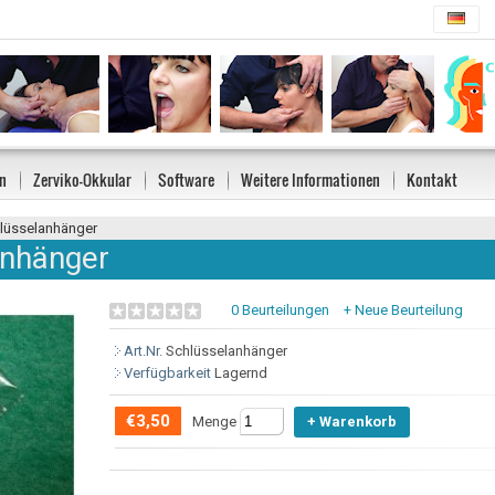
n
Zerviko-Okkular
Software
Weitere Informationen
Kontakt
lüsselanhänger
anhänger
0 Beurteilungen
+ Neue Beurteilung
Art.Nr.
Schlüsselanhänger
Verfügbarkeit
Lagernd
€3,50
Menge