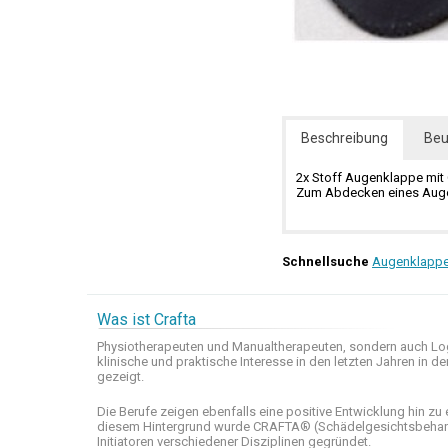
Beschreibung
Beu
2x Stoff Augenklappe mi
Zum Abdecken eines Auge
Schnellsuche
Augenklapp
Was ist Crafta
Physiotherapeuten und
Manualtherapeuten
, sondern auch
Lo
klinische
und praktische
Interesse
in den letzten
Jahren in de
gezeigt
.
Die Berufe
zeigen ebenfalls eine
positive Entwicklung
hin zu 
diesem Hintergrund wurde
CRAFTA®
(
Schädelgesichtsbeha
Initiatoren
verschiedener Disziplinen
gegründet.