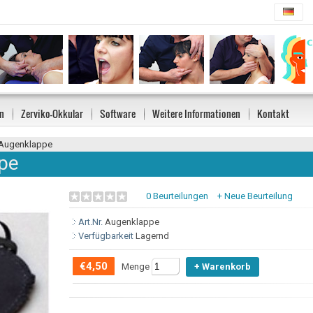
n
Zerviko-Okkular
Software
Weitere Informationen
Kontakt
Augenklappe
pe
0 Beurteilungen
+ Neue Beurteilung
Art.Nr.
Augenklappe
Verfügbarkeit
Lagernd
€4,50
Menge