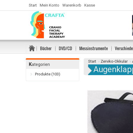
Start
Mein Konto
Warenkorb
Kasse
Bücher
DVD/CD
Messinstrumente
Verschiede
Start
»
Zerviko-Okkular
»
K
ategorien
Augenklap
Produkte (103)