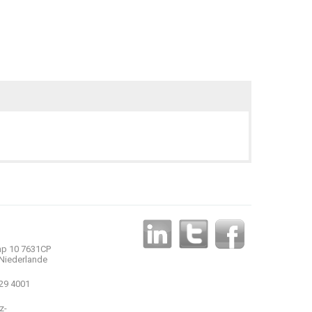
p 10 7631CP
Niederlande
 29 4001
z-