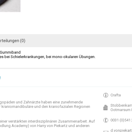
rteilungen (0)
t Gummiband
s bei Schielerkrankungen, bei mono-okularen Übungen.
e
Crafta
gopäden und
Zahnärzte haben
eine zunehmende
Stobbenkam
r
kraniomandibuläre
und
den
kraniofazialen
Regionen
Ootmarsum 
0031 (0)541
einer verstärkten
interdisziplinären Zusammenarbeit
.
Auf
ndlung
Academy)
von Harry
von Piekartz
und anderen
d.vonpiekart