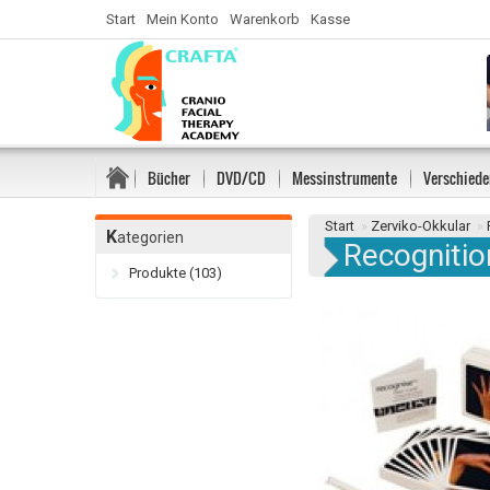
Start
Mein Konto
Warenkorb
Kasse
Bücher
DVD/CD
Messinstrumente
Verschiede
Start
»
Zerviko-Okkular
»
K
ategorien
Recogniti
Produkte (103)