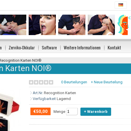
n
Zerviko-Okkular
Software
Weitere Informationen
Kontakt
Recognition Karten NOI®
on Karten NOI®
0 Beurteilungen
+ Neue Beurteilung
Art.Nr.
Recognition Karten
Verfügbarkeit
Lagernd
€50,00
Menge