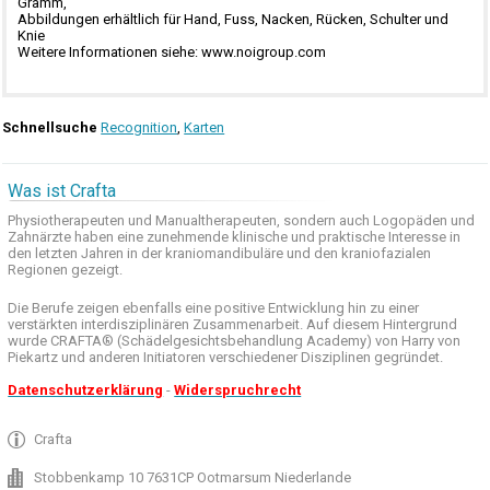
Gramm,
Abbildungen erhältlich für Hand, Fuss, Nacken, Rücken, Schulter und
Knie
Weitere Informationen siehe: www.noigroup.com
Schnellsuche
Recognition
,
Karten
Was ist Crafta
Physiotherapeuten und
Manualtherapeuten
, sondern auch
Logopäden und
Zahnärzte haben
eine zunehmende
klinische
und praktische
Interesse
in
den letzten
Jahren in der
kraniomandibuläre
und
den
kraniofazialen
Regionen
gezeigt
.
Die Berufe
zeigen ebenfalls eine
positive Entwicklung
hin zu einer
verstärkten
interdisziplinären Zusammenarbeit
.
Auf
diesem Hintergrund
wurde
CRAFTA®
(
Schädelgesichtsbehandlung
Academy)
von Harry
von
Piekartz
und anderen
Initiatoren
verschiedener Disziplinen
gegründet.
Datenschutzerklärung
-
Widerspruchrecht
Crafta
Stobbenkamp 10 7631CP Ootmarsum Niederlande