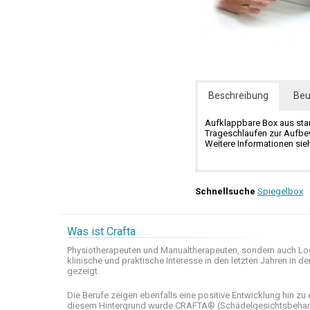
Beschreibung
Beu
Aufklappbare Box aus stark
Trageschlaufen zur Aufbe
Weitere Informationen si
Schnellsuche
Spiegelbox
Was ist Crafta
Physiotherapeuten und
Manualtherapeuten
, sondern auch
Lo
klinische
und praktische
Interesse
in den letzten
Jahren in de
gezeigt
.
Die Berufe
zeigen ebenfalls eine
positive Entwicklung
hin zu 
diesem Hintergrund wurde
CRAFTA®
(
Schädelgesichtsbeha