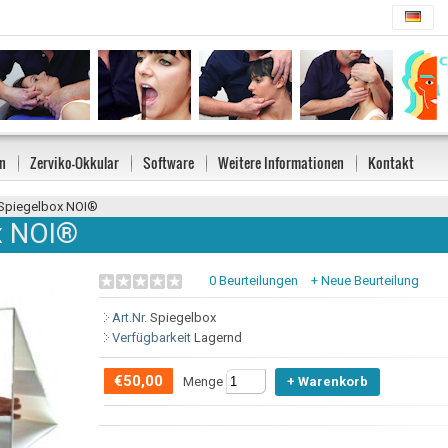
n
Zerviko-Okkular
Software
Weitere Informationen
Kontakt
Spiegelbox NOI®
x NOI®
0 Beurteilungen
+ Neue Beurteilung
Art.Nr.
Spiegelbox
Verfügbarkeit
Lagernd
€50,00
Menge