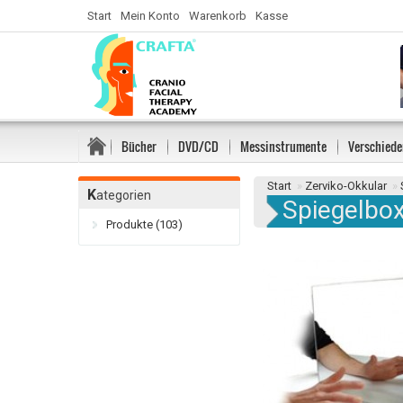
Start
Mein Konto
Warenkorb
Kasse
Bücher
DVD/CD
Messinstrumente
Verschiede
Start
»
Zerviko-Okkular
»
K
ategorien
Spiegelbo
Produkte (103)