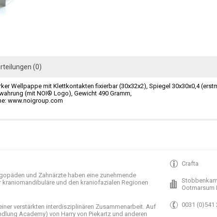
rteilungen (0)
er Wellpappe mit Klettkontakten fixierbar (30x32x2), Spiegel 30x30x0,4 (erstm
wahrung (mit NOI® Logo), Gewicht 490 Gramm,
ehe: www.noigroup.com
Crafta
gopäden und
Zahnärzte haben
eine zunehmende
Stobbenkam
r
kraniomandibuläre
und
den
kraniofazialen
Regionen
Ootmarsum 
0031 (0)541
einer verstärkten
interdisziplinären Zusammenarbeit
.
Auf
ndlung
Academy)
von Harry
von Piekartz
und anderen