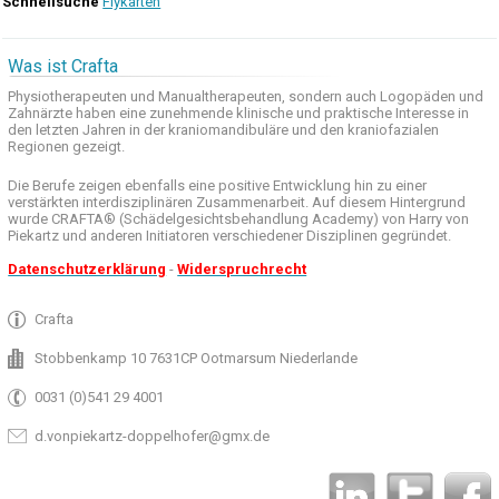
Schnellsuche
Flykarten
Was ist Crafta
Physiotherapeuten und
Manualtherapeuten
, sondern auch
Logopäden und
Zahnärzte haben
eine zunehmende
klinische
und praktische
Interesse
in
den letzten
Jahren in der
kraniomandibuläre
und
den
kraniofazialen
Regionen
gezeigt
.
Die Berufe
zeigen ebenfalls eine
positive Entwicklung
hin zu einer
verstärkten
interdisziplinären Zusammenarbeit
.
Auf
diesem Hintergrund
wurde
CRAFTA®
(
Schädelgesichtsbehandlung
Academy)
von Harry
von
Piekartz
und anderen
Initiatoren
verschiedener Disziplinen
gegründet.
Datenschutzerklärung
-
Widerspruchrecht
Crafta
Stobbenkamp 10 7631CP Ootmarsum Niederlande
0031 (0)541 29 4001
d.vonpiekartz-doppelhofer@gmx.de