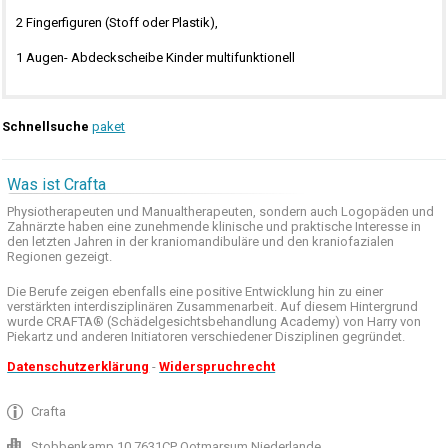
2 Fingerfiguren (Stoff oder Plastik),
1 Augen- Abdeckscheibe Kinder multifunktionell
Schnellsuche
paket
Was ist Crafta
Physiotherapeuten und
Manualtherapeuten
, sondern auch
Logopäden und
Zahnärzte haben
eine zunehmende
klinische
und praktische
Interesse
in
den letzten
Jahren in der
kraniomandibuläre
und
den
kraniofazialen
Regionen
gezeigt
.
Die Berufe
zeigen ebenfalls eine
positive Entwicklung
hin zu einer
verstärkten
interdisziplinären Zusammenarbeit
.
Auf
diesem Hintergrund
wurde
CRAFTA®
(
Schädelgesichtsbehandlung
Academy)
von Harry
von
Piekartz
und anderen
Initiatoren
verschiedener Disziplinen
gegründet.
Datenschutzerklärung
-
Widerspruchrecht
Crafta
Stobbenkamp 10 7631CP Ootmarsum Niederlande