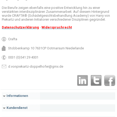
Die Berufe
zeigen ebenfalls eine
positive Entwicklung
hin zu einer
verstärkten
interdisziplinären Zusammenarbeit
.
Auf
diesem Hintergrund
wurde
CRAFTA®
(
Schädelgesichtsbehandlung
Academy)
von Harry
von
Piekartz
und anderen
Initiatoren
verschiedener Disziplinen
gegründet.
Datenschutzerklärung
-
Widerspruchrecht
Crafta
Stobbenkamp 10 7631CP Ootmarsum Niederlande
0031 (0)541 29 4001
d.vonpiekartz-doppelhofer@gmx.de
Informationen
Kundendienst