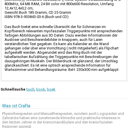
800MHz, 64 MB RAM, 24 Bit color mit 800x600 Resolution, Umfang
12,4x12,4x0,2 cm,
Gewicht Buch 185 Gramm, CD 25 Gramm
ISBN 978-3-933843-03-6 (Buch und CD)
Das Buch bietet eine schnelle Übersicht der für Schmerzen im
Kopfbereich relevanten myofaszialen Triggerpunkte mit ansprechenden
farbigen Abbildungen aus 3D Daten. Dazu werden Informationen der
Auslöser und Beschwerdebilder in knappem, auch für Laien
verständlichen Text gegeben. Es kann als Kalender an die Wand
gehangen oder über eine Vorrichtung ( nicht mitgeliefert) als Flipchart
aufgestellt werden. Abgerundet wird das Ring-Buch mit der
tabellarischen Aufzählung der Triggerpunkte mit Beschreibungen der
dazugehörigen Muskeln. Der Bilderdruck ist glänzend, der Umschlag
glanzkaschiert. Es ist eine optisch ansprechende Information für
Wartezimmer und Behandlungsräume. BxH: 230x300 mm aufgeklappt
Schnellsuche
buch
,
book
,
boek
Was ist Crafta
Physiotherapeuten und
Manualtherapeuten
, sondern auch
Logopäden und
Zahnärzte haben
eine zunehmende
klinische
und praktische
Interesse
in
den letzten
Jahren in der
kraniomandibuläre
und
den
kraniofazialen
Regionen
gezeigt
.