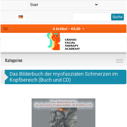
Suche
0 Artikel - €0,00
Kategorien
Das Bilderbuch der myofaszialen Schmerzen im
Kopfbereich (Buch und CD)