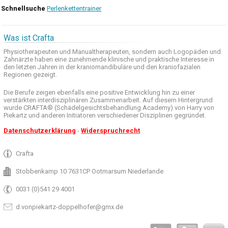
Schnellsuche
Perlenkettentrainer
Was ist Crafta
Physiotherapeuten und
Manualtherapeuten
, sondern auch
Logopäden und
Zahnärzte haben
eine zunehmende
klinische
und praktische
Interesse
in
den letzten
Jahren in der
kraniomandibuläre
und
den
kraniofazialen
Regionen
gezeigt
.
Die Berufe
zeigen ebenfalls eine
positive Entwicklung
hin zu einer
verstärkten
interdisziplinären Zusammenarbeit
.
Auf
diesem Hintergrund
wurde
CRAFTA®
(
Schädelgesichtsbehandlung
Academy)
von Harry
von
Piekartz
und anderen
Initiatoren
verschiedener Disziplinen
gegründet.
Datenschutzerklärung
-
Widerspruchrecht
Crafta
Stobbenkamp 10 7631CP Ootmarsum Niederlande
0031 (0)541 29 4001
d.vonpiekartz-doppelhofer@gmx.de