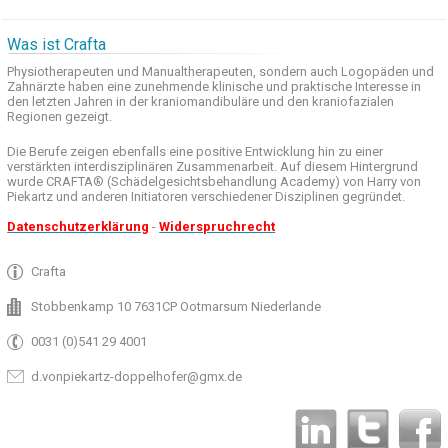
Was ist Crafta
Physiotherapeuten und
Manualtherapeuten
, sondern auch
Logopäden und
Zahnärzte haben
eine zunehmende
klinische
und praktische
Interesse
in
den letzten
Jahren in der
kraniomandibuläre
und
den
kraniofazialen
Regionen
gezeigt
.
Die Berufe
zeigen ebenfalls eine
positive Entwicklung
hin zu einer
verstärkten
interdisziplinären Zusammenarbeit
.
Auf
diesem Hintergrund
wurde
CRAFTA®
(
Schädelgesichtsbehandlung
Academy)
von Harry
von
Piekartz
und anderen
Initiatoren
verschiedener Disziplinen
gegründet.
Datenschutzerklärung
-
Widerspruchrecht
Crafta
Stobbenkamp 10 7631CP Ootmarsum Niederlande
0031 (0)541 29 4001
d.vonpiekartz-doppelhofer@gmx.de