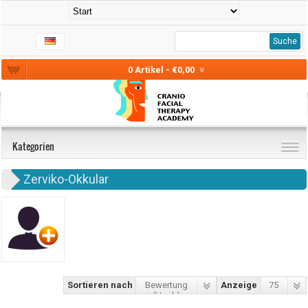
Suche
0 Artikel - €0,00
Kategorien
Zerviko-Okkular
Sortieren nach
Bewertung
Anzeige
75
(Hoch)