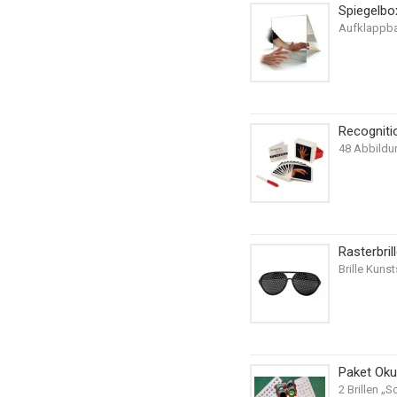
Spiegelb
Aufklappbar
Recogniti
48 Abbildu
Rasterbril
Brille Kuns
Paket Oku
2 Brillen „