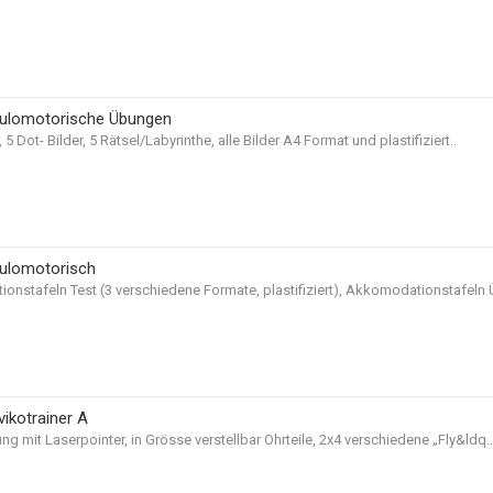
kulomotorische Übungen
, 5 Dot- Bilder, 5 Rätsel/Labyrinthe, alle Bilder A4 Format und plastifiziert..
ulomotorisch
nstafeln Test (3 verschiedene Formate, plastifiziert), Akkomodationstafeln Ü
vikotrainer A
ng mit Laserpointer, in Grösse verstellbar Ohrteile, 2x4 verschiedene „Fly&ldq..