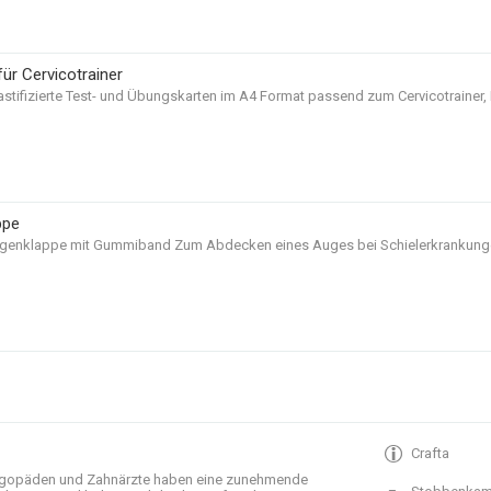
für Cervicotrainer
astifizierte Test- und Übungskarten im A4 Format passend zum Cervicotrainer,
ppe
ugenklappe mit Gummiband Zum Abdecken eines Auges bei Schielerkrankungen
Crafta
gopäden und
Zahnärzte haben
eine zunehmende