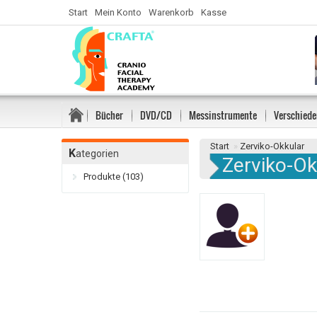
Start
Mein Konto
Warenkorb
Kasse
Bücher
DVD/CD
Messinstrumente
Verschiede
Start
»
Zerviko-Okkular
K
ategorien
Zerviko-Ok
Produkte (103)