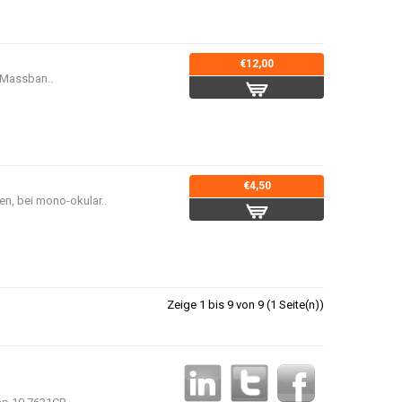
€12,00
 Massban..
€4,50
, bei mono-okular..
Zeige 1 bis 9 von 9 (1 Seite(n))