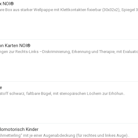
ox NOI®
e Box aus starker Wellpappe mit Klettkontakten fixierbar (30x32x2), Spiegel 30
on Karten NOI®
ngen zur Rechts-Links –Diskriminierung, Erkennung und Therapie, mit Evaluat
le
tstoff schwarz, faltbare Bügel, mit stenopäischen Löchern zur Erhöhun..
lomotorisch Kinder
Schmetterling“ mit je einer Augenabdeckung (für rechtes und linkes Auge)..