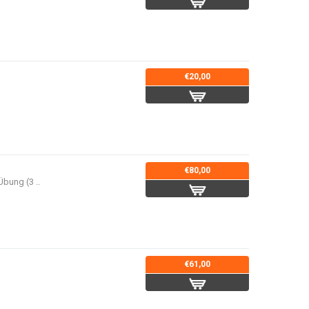
€20,00
€80,00
bung (3 ..
€61,00