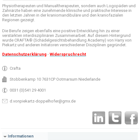
Physiotherapeuten und
Manualtherapeuten
, sondern auch
Logopäden und
Zahnärzte haben
eine zunehmende
klinische
und praktische
Interesse
in
den letzten
Jahren in der
kraniomandibuläre
und
den
kraniofazialen
Regionen
gezeigt
.
Die Berufe
zeigen ebenfalls eine
positive Entwicklung
hin zu einer
verstärkten
interdisziplinären Zusammenarbeit
.
Auf
diesem Hintergrund
wurde
CRAFTA®
(
Schädelgesichtsbehandlung
Academy)
von Harry
von
Piekartz
und anderen
Initiatoren
verschiedener Disziplinen
gegründet.
Datenschutzerklärung
-
Widerspruchrecht
Crafta
Stobbenkamp 10 7631CP Ootmarsum Niederlande
0031 (0)541 29 4001
d.vonpiekartz-doppelhofer@gmx.de
Informationen