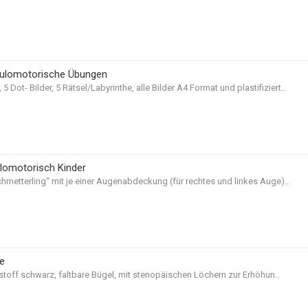
kulomotorische Übungen
, 5 Dot- Bilder, 5 Rätsel/Labyrinthe, alle Bilder A4 Format und plastifiziert..
lomotorisch Kinder
Schmetterling“ mit je einer Augenabdeckung (für rechtes und linkes Auge)..
le
tstoff schwarz, faltbare Bügel, mit stenopäischen Löchern zur Erhöhun..