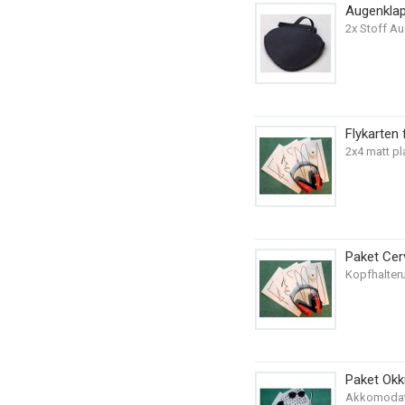
Augenkla
2x Stoff A
Flykarten 
2x4 matt pl
Paket Cer
Kopfhalteru
Paket Okk
Akkomodatio