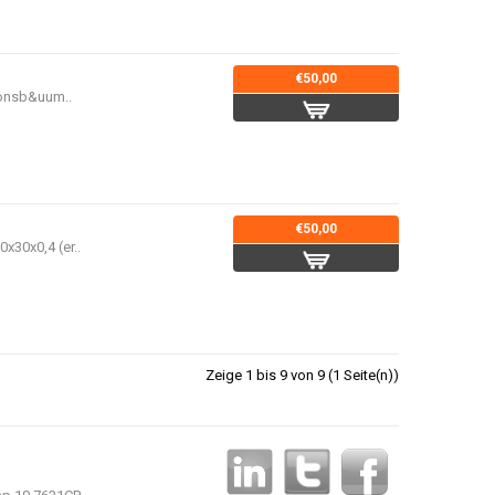
€50,00
ionsb&uum..
€50,00
x30x0,4 (er..
Zeige 1 bis 9 von 9 (1 Seite(n))