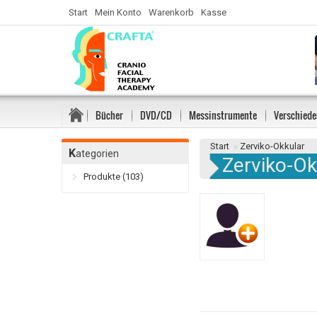
Start
Mein Konto
Warenkorb
Kasse
Bücher
DVD/CD
Messinstrumente
Verschiede
Start
»
Zerviko-Okkular
K
ategorien
Zerviko-Ok
Produkte (103)