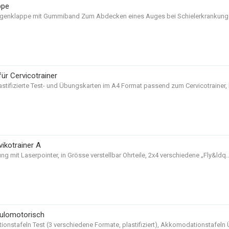
ppe
ugenklappe mit Gummiband Zum Abdecken eines Auges bei Schielerkrankungen
für Cervicotrainer
astifizierte Test- und Übungskarten im A4 Format passend zum Cervicotrainer,
vikotrainer A
ng mit Laserpointer, in Grösse verstellbar Ohrteile, 2x4 verschiedene „Fly&ldq..
ulomotorisch
nstafeln Test (3 verschiedene Formate, plastifiziert), Akkomodationstafeln Ü