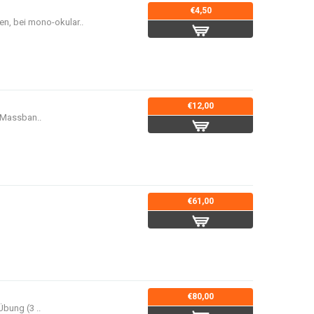
€4,50
, bei mono-okular..
€12,00
 Massban..
€61,00
€80,00
bung (3 ..