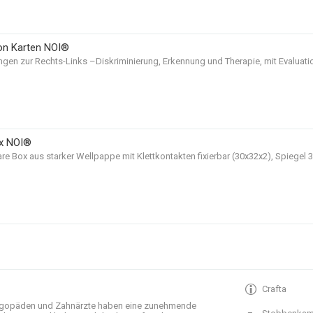
on Karten NOI®
ngen zur Rechts-Links –Diskriminierung, Erkennung und Therapie, mit Evaluat
ox NOI®
e Box aus starker Wellpappe mit Klettkontakten fixierbar (30x32x2), Spiegel 30
Crafta
gopäden und
Zahnärzte haben
eine zunehmende