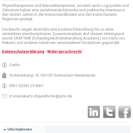
Physiotherapeuten und
Manualtherapeuten
, sondern auch
Logopäden und
Zahnärzte haben
eine zunehmende
klinische
und praktische
Interesse
in
den letzten
Jahren in der
kraniomandibuläre
und
den
kraniofazialen
Regionen
gezeigt
.
Die Berufe
zeigen ebenfalls eine
positive Entwicklung
hin zu einer
verstärkten
interdisziplinären Zusammenarbeit
.
Auf
diesem Hintergrund
wurde
CRAFTA®
(
Schädelgesichtsbehandlung
Academy)
von Harry
von
Piekartz
und anderen
Initiatoren
verschiedener Disziplinen
gegründet.
Datenschutzerklärung
-
Widerspruchrecht
Crafta
Stobbenkamp 10 7631CP Ootmarsum Niederlande
0031 (0)541 29 4001
d.vonpiekartz-doppelhofer@gmx.de
Informationen